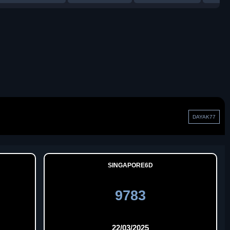
DAYAK77
SINGAPORE6D
9783
22/03/2025