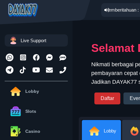
Pemberitahuan : Situs Resmi Menamp
Live Support
Selamat 
Nikmati berbagai p
pembayaran cepat 
Jadikan DAYAK77 se
Lobby
Daftar
Even
Slots
Lobby
Casino