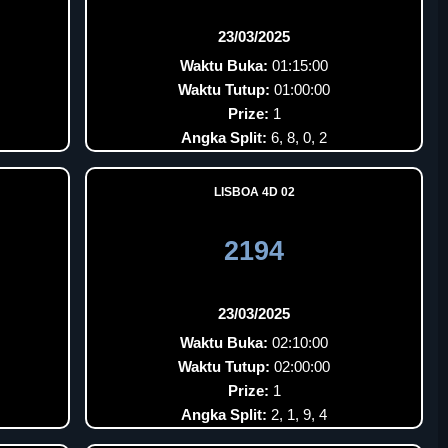
23/03/2025
Waktu Buka:
01:15:00
Waktu Tutup:
01:00:00
Prize:
1
Angka Split:
6, 8, 0, 2
LISBOA 4D 02
2194
23/03/2025
Waktu Buka:
02:10:00
Waktu Tutup:
02:00:00
Prize:
1
Angka Split:
2, 1, 9, 4