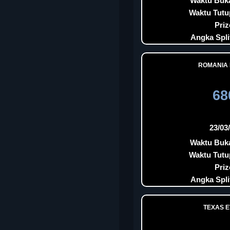
Waktu Buk
Waktu Tutu
Priz
Angka Spli
ROMANIA 
68
23/03
Waktu Buk
Waktu Tutu
Priz
Angka Spli
TEXAS E