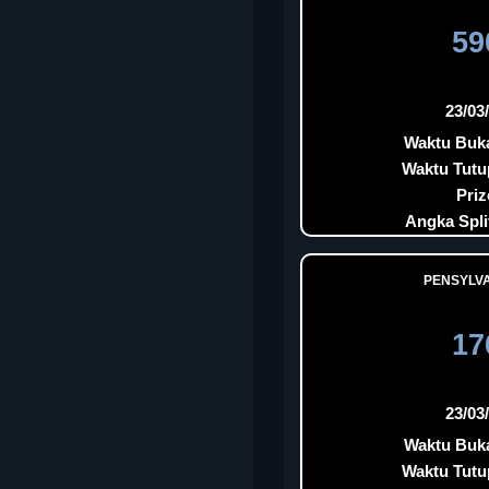
59
23/03
Waktu Buk
Waktu Tutu
Priz
Angka Spli
PENSYLVA
17
23/03
Waktu Buk
Waktu Tutu