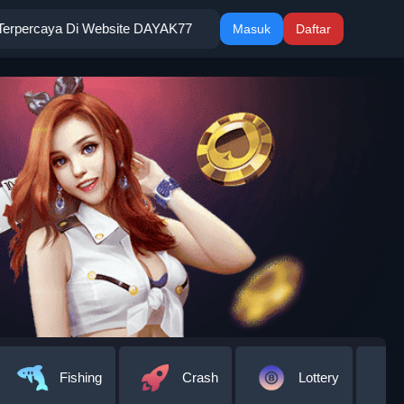
site DAYAK77
Masuk
Daftar
Fishing
Crash
Lottery