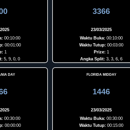
00
3366
/2025
23/03/2025
a:
00:10:00
Waktu Buka:
00:10:00
p:
00:01:00
Waktu Tutup:
00:03:00
e:
1
Prize:
1
t:
5, 9, 0, 0
Angka Split:
3, 3, 6, 6
NIA DAY
FLORIDA MIDDAY
66
1446
/2025
23/03/2025
a:
00:30:00
Waktu Buka:
00:30:00
p:
00:00:00
Waktu Tutup:
00:15:00