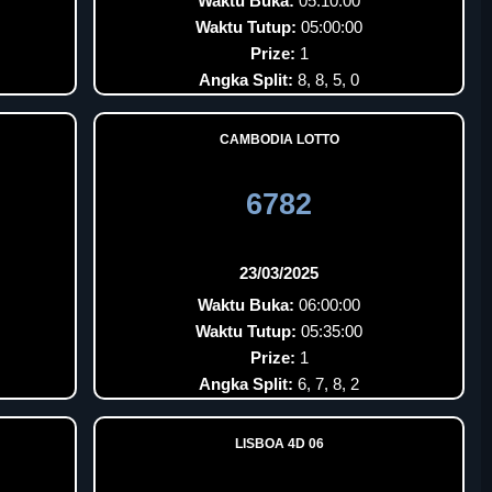
Waktu Buka:
05:10:00
Waktu Tutup:
05:00:00
Prize:
1
Angka Split:
8, 8, 5, 0
CAMBODIA LOTTO
6782
23/03/2025
Waktu Buka:
06:00:00
Waktu Tutup:
05:35:00
Prize:
1
Angka Split:
6, 7, 8, 2
LISBOA 4D 06