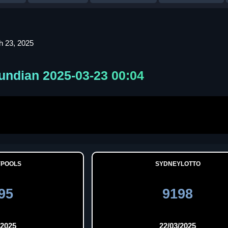
h 23, 2025
undian 2025-03-23 00:04
YPOOLS
SYDNEYLOTTO
95
9198
/2025
22/03/2025