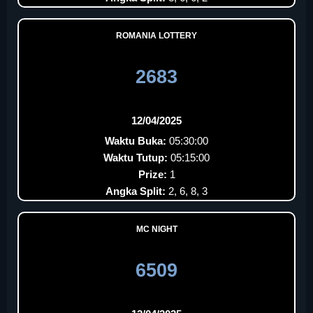
ROMANIA LOTTERY
2683
12/04/2025
Waktu Buka:
05:30:00
Waktu Tutup:
05:15:00
Prize:
1
Angka Split:
2, 6, 8, 3
MC NIGHT
6509