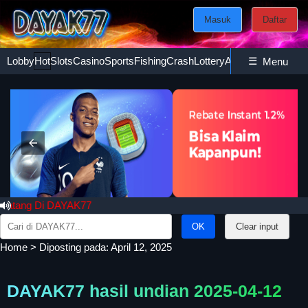
Masuk
Daftar
Lobby
Hot
Slots
Casino
Sports
Fishing
Crash
Lottery
Ayam
☰
Poker
Esport
Menu
ng Di DAYAK77
Search
Clear input
for:
Home
>
Diposting pada: April 12, 2025
DAYAK77 hasil undian 2025-04-12