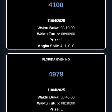
4100
11/04/2025
Waktu Buka:
08:10:00
Waktu Tutup:
08:00:00
Prize:
1
Angka Split:
4, 1, 0, 0
FLORIDA EVENING
4979
11/04/2025
Waktu Buka:
08:45:00
Waktu Tutup:
08:30:00
Prize:
1