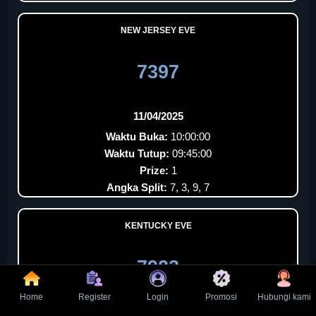
NEW JERSEY EVE
7397
11/04/2025
Waktu Buka:
10:00:00
Waktu Tutup:
09:45:00
Prize:
1
Angka Split:
7, 3, 9, 7
KENTUCKY EVE
7923
Home
Register
Login
Promosi
Hubungi kami
11/04/2025