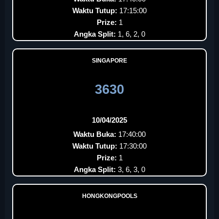
Waktu Tutup:
17:15:00
Prize:
1
Angka Split:
1, 6, 2, 0
SINGAPORE
3630
10/04/2025
Waktu Buka:
17:40:00
Waktu Tutup:
17:30:00
Prize:
1
Angka Split:
3, 6, 3, 0
HONGKONGPOOLS