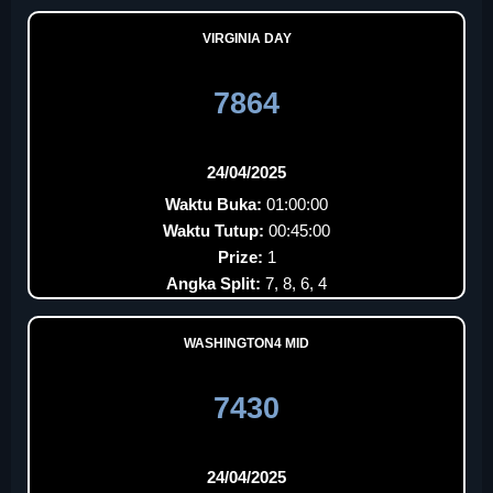
VIRGINIA DAY
7864
24/04/2025
Waktu Buka:
01:00:00
Waktu Tutup:
00:45:00
Prize:
1
Angka Split:
7, 8, 6, 4
WASHINGTON4 MID
7430
24/04/2025