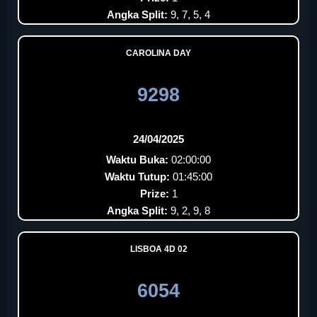
Angka Split:
9, 7, 5, 4
CAROLINA DAY
9298
24/04/2025
Waktu Buka:
02:00:00
Waktu Tutup:
01:45:00
Prize:
1
Angka Split:
9, 2, 9, 8
LISBOA 4D 02
6054