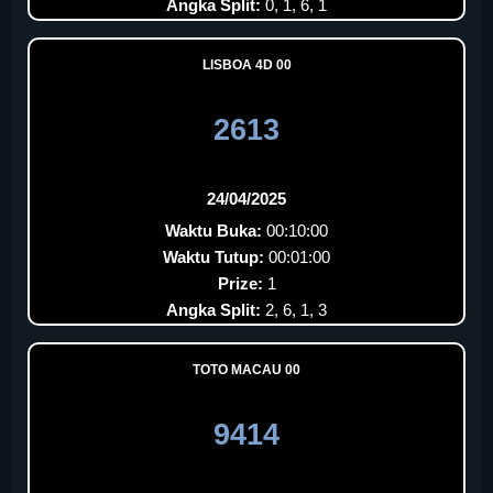
Angka Split:
0, 1, 6, 1
LISBOA 4D 00
2613
24/04/2025
Waktu Buka:
00:10:00
Waktu Tutup:
00:01:00
Prize:
1
Angka Split:
2, 6, 1, 3
TOTO MACAU 00
9414