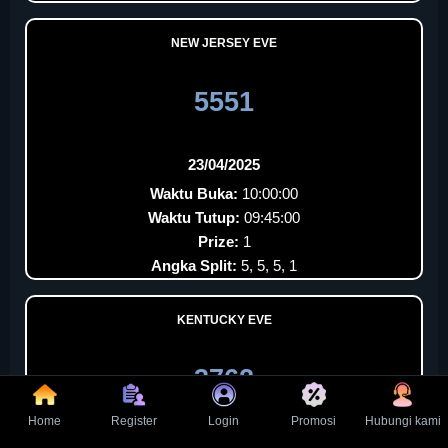
NEW JERSEY EVE
5551
23/04/2025
Waktu Buka:
10:00:00
Waktu Tutup:
09:45:00
Prize:
1
Angka Split:
5, 5, 5, 1
KENTUCKY EVE
3762
Home
Register
Login
Promosi
Hubungi kami
23/04/2025