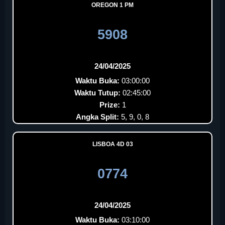
OREGON 1 PM
5908
24/04/2025
Waktu Buka:
03:00:00
Waktu Tutup:
02:45:00
Prize:
1
Angka Split:
5, 9, 0, 8
LISBOA 4D 03
0774
24/04/2025
Waktu Buka:
03:10:00