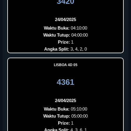
3420
24/04/2025
Waktu Buka:
04:10:00
Waktu Tutup:
04:00:00
Prize:
1
Angka Split:
3, 4, 2, 0
LISBOA 4D 05
4361
24/04/2025
Waktu Buka:
05:10:00
Waktu Tutup:
05:00:00
Prize:
1
Angka Split:
4, 3, 6, 1