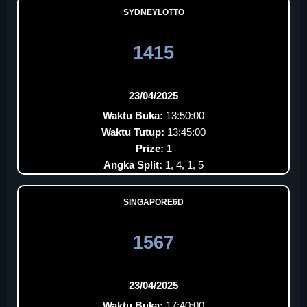
SYDNEYLOTTO
1415
23/04/2025
Waktu Buka:
13:50:00
Waktu Tutup:
13:45:00
Prize:
1
Angka Split:
1, 4, 1, 5
SINGAPORE6D
1567
23/04/2025
Waktu Buka:
17:40:00