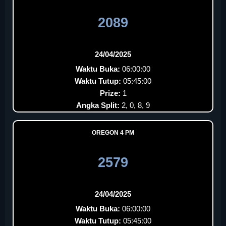
2089
24/04/2025
Waktu Buka:
06:00:00
Waktu Tutup:
05:45:00
Prize:
1
Angka Split:
2, 0, 8, 9
OREGON 4 PM
2579
24/04/2025
Waktu Buka:
06:00:00
Waktu Tutup:
05:45:00