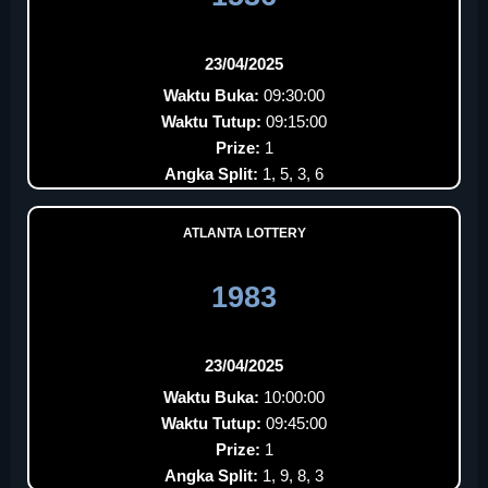
23/04/2025
Waktu Buka:
09:30:00
Waktu Tutup:
09:15:00
Prize:
1
Angka Split:
1, 5, 3, 6
ATLANTA LOTTERY
1983
23/04/2025
Waktu Buka:
10:00:00
Waktu Tutup:
09:45:00
Prize:
1
Angka Split:
1, 9, 8, 3