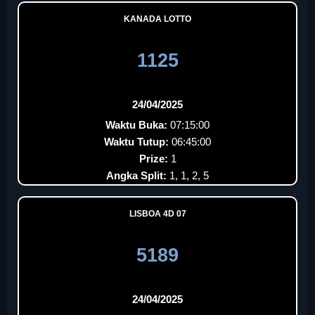
KANADA LOTTO
1125
24/04/2025
Waktu Buka:
07:15:00
Waktu Tutup:
06:45:00
Prize:
1
Angka Split:
1, 1, 2, 5
LISBOA 4D 07
5189
24/04/2025