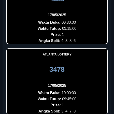
17/05/2025
Waktu Buka:
09:30:00
Waktu Tutup:
09:15:00
Prize:
1
Angka Split:
4, 3, 8, 6
ATLANTA LOTTERY
3478
17/05/2025
Waktu Buka:
10:00:00
Waktu Tutup:
09:45:00
Prize:
1
Angka Split:
3, 4, 7, 8