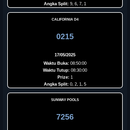
Angka Split:
9, 6, 7, 1
CALIFORNIA D4
0215
17/05/2025
Waktu Buka:
08:50:00
Waktu Tutup:
08:30:00
Prize:
1
Angka Split:
0, 2, 1, 5
SUNWAY POOLS
7256