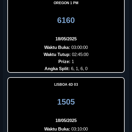
OREGON 1 PM
6160
18/05/2025
Waktu Buka:
03:00:00
Waktu Tutup:
02:45:00
Prize:
1
Angka Split:
6, 1, 6, 0
LISBOA 4D 03
1505
18/05/2025
Waktu Buka:
03:10:00