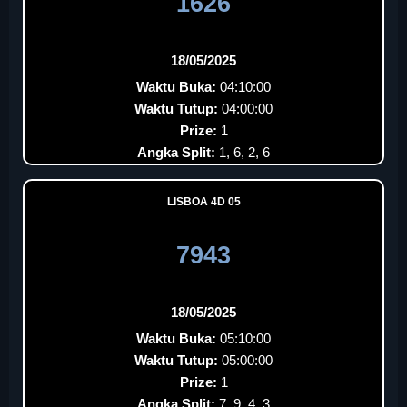
1626
18/05/2025
Waktu Buka:
04:10:00
Waktu Tutup:
04:00:00
Prize:
1
Angka Split:
1, 6, 2, 6
LISBOA 4D 05
7943
18/05/2025
Waktu Buka:
05:10:00
Waktu Tutup:
05:00:00
Prize:
1
Angka Split:
7, 9, 4, 3