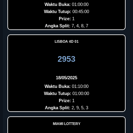
Waktu Buka:
01:00:00
Waktu Tutup:
00:45:00
Prize:
1
Angka Split:
7, 4, 8, 7
LISBOA 4D 01
2953
18/05/2025
Waktu Buka:
01:10:00
Waktu Tutup:
01:00:00
Prize:
1
Angka Split:
2, 9, 5, 3
MIAMI LOTTERY