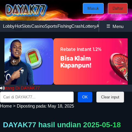
Masuk
Daftar
Lobby
Hot
Slots
Casino
Sports
Fishing
Crash
Lottery
Ayam
☰
Poker
Esport
Menu
ng Di DAYAK77
Search
Clear input
for:
Home
>
Diposting pada: May 18, 2025
DAYAK77 hasil undian 2025-05-18