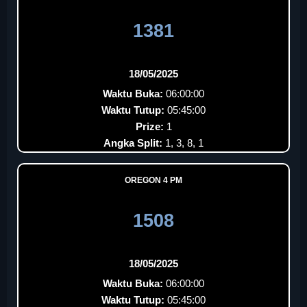
1381
18/05/2025
Waktu Buka:
06:00:00
Waktu Tutup:
05:45:00
Prize:
1
Angka Split:
1, 3, 8, 1
OREGON 4 PM
1508
18/05/2025
Waktu Buka:
06:00:00
Waktu Tutup:
05:45:00