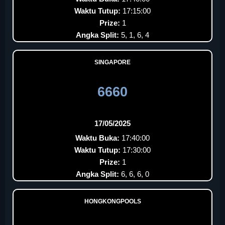
Waktu Tutup:
17:15:00
Prize:
1
Angka Split:
5, 1, 6, 4
SINGAPORE
6660
17/05/2025
Waktu Buka:
17:40:00
Waktu Tutup:
17:30:00
Prize:
1
Angka Split:
6, 6, 6, 0
HONGKONGPOOLS