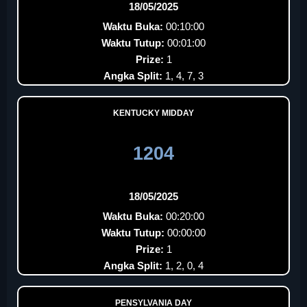
18/05/2025
Waktu Buka:
00:10:00
Waktu Tutup:
00:01:00
Prize:
1
Angka Split:
1, 4, 7, 3
KENTUCKY MIDDAY
1204
18/05/2025
Waktu Buka:
00:20:00
Waktu Tutup:
00:00:00
Prize:
1
Angka Split:
1, 2, 0, 4
PENSYLVANIA DAY