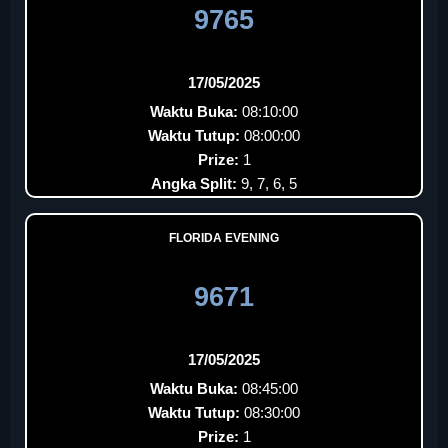
9765
17/05/2025
Waktu Buka:
08:10:00
Waktu Tutup:
08:00:00
Prize:
1
Angka Split:
9, 7, 6, 5
FLORIDA EVENING
9671
17/05/2025
Waktu Buka:
08:45:00
Waktu Tutup:
08:30:00
Prize:
1