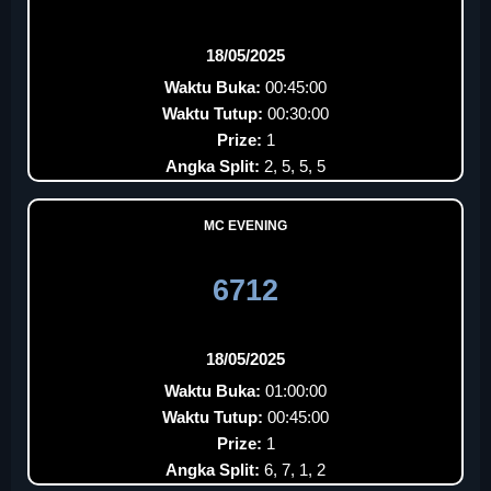
18/05/2025
Waktu Buka:
00:45:00
Waktu Tutup:
00:30:00
Prize:
1
Angka Split:
2, 5, 5, 5
MC EVENING
6712
18/05/2025
Waktu Buka:
01:00:00
Waktu Tutup:
00:45:00
Prize:
1
Angka Split:
6, 7, 1, 2