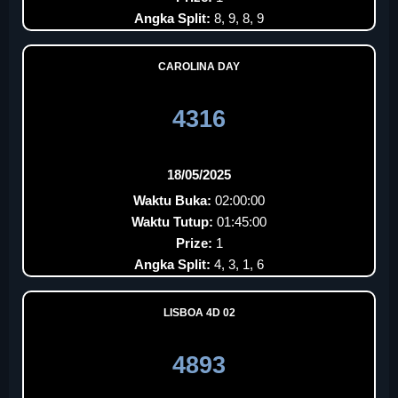
Angka Split:
8, 9, 8, 9
CAROLINA DAY
4316
18/05/2025
Waktu Buka:
02:00:00
Waktu Tutup:
01:45:00
Prize:
1
Angka Split:
4, 3, 1, 6
LISBOA 4D 02
4893