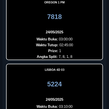
OREGON 1 PM
7818
24/05/2025
Waktu Buka:
03:00:00
Waktu Tutup:
02:45:00
Prize:
1
Angka Split:
7, 8, 1, 8
LISBOA 4D 03
5224
24/05/2025
Waktu Buka:
03:10:00