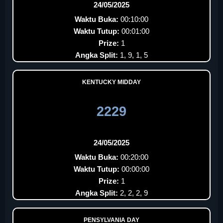
24/05/2025
Waktu Buka:
00:10:00
Waktu Tutup:
00:01:00
Prize:
1
Angka Split:
1, 9, 1, 5
KENTUCKY MIDDAY
2229
24/05/2025
Waktu Buka:
00:20:00
Waktu Tutup:
00:00:00
Prize:
1
Angka Split:
2, 2, 2, 9
PENSYLVANIA DAY