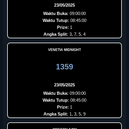
23/05/2025
Waktu Buka:
09:00:00
Waktu Tutup:
08:45:00
Prize:
1
Angka Split:
3, 7, 5, 4
VENETIA MIDNIGHT
1359
23/05/2025
Waktu Buka:
09:00:00
Waktu Tutup:
08:45:00
Prize:
1
Angka Split:
1, 3, 5, 9