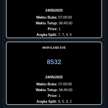
24/05/2025
Waktu Buka:
07:00:00
Waktu Tutup:
06:45:00
Prize:
1
Angka Split:
7, 7, 4, 5
MARYLAND EVE
8532
24/05/2025
Waktu Buka:
07:00:00
Waktu Tutup:
06:45:00
Prize:
1
Angka Split:
8, 5, 3, 2