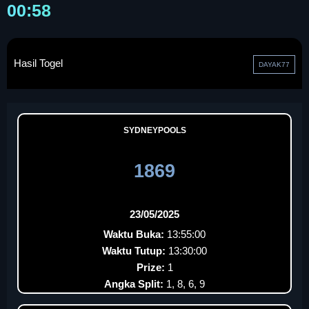
00:58
Hasil Togel
DAYAK77
SYDNEYPOOLS
1869
23/05/2025
Waktu Buka:
13:55:00
Waktu Tutup:
13:30:00
Prize:
1
Angka Split:
1, 8, 6, 9