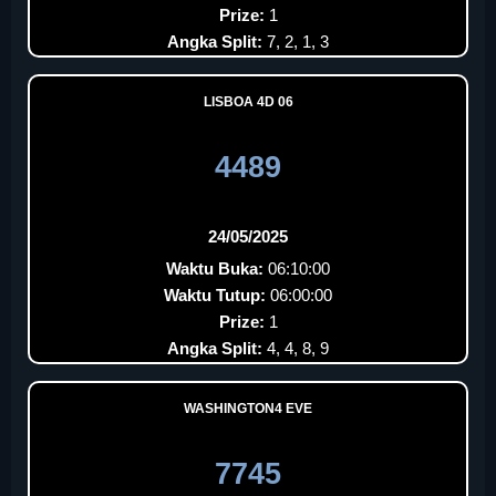
Prize:
1
Angka Split:
7, 2, 1, 3
LISBOA 4D 06
4489
24/05/2025
Waktu Buka:
06:10:00
Waktu Tutup:
06:00:00
Prize:
1
Angka Split:
4, 4, 8, 9
WASHINGTON4 EVE
7745