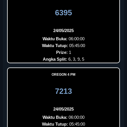
6395
24/05/2025
Waktu Buka:
06:00:00
Waktu Tutup:
05:45:00
Prize:
1
Angka Split:
6, 3, 9, 5
OREGON 4 PM
7213
24/05/2025
Waktu Buka:
06:00:00
Waktu Tutup:
05:45:00