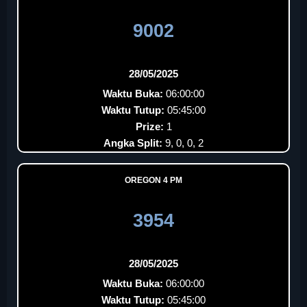
9002
28/05/2025
Waktu Buka:
06:00:00
Waktu Tutup:
05:45:00
Prize:
1
Angka Split:
9, 0, 0, 2
OREGON 4 PM
3954
28/05/2025
Waktu Buka:
06:00:00
Waktu Tutup:
05:45:00