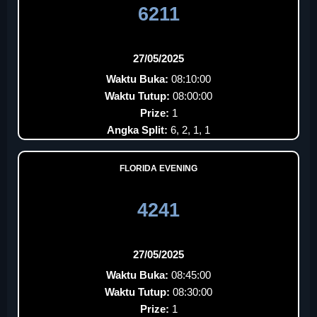
6211
27/05/2025
Waktu Buka:
08:10:00
Waktu Tutup:
08:00:00
Prize:
1
Angka Split:
6, 2, 1, 1
FLORIDA EVENING
4241
27/05/2025
Waktu Buka:
08:45:00
Waktu Tutup:
08:30:00
Prize:
1