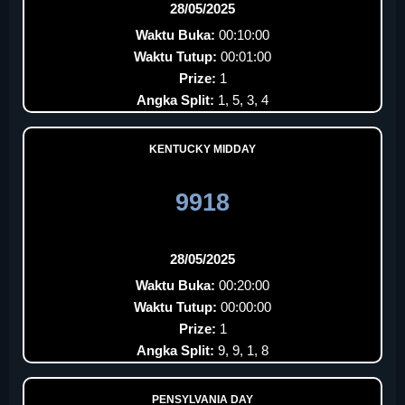
28/05/2025
Waktu Buka:
00:10:00
Waktu Tutup:
00:01:00
Prize:
1
Angka Split:
1, 5, 3, 4
KENTUCKY MIDDAY
9918
28/05/2025
Waktu Buka:
00:20:00
Waktu Tutup:
00:00:00
Prize:
1
Angka Split:
9, 9, 1, 8
PENSYLVANIA DAY