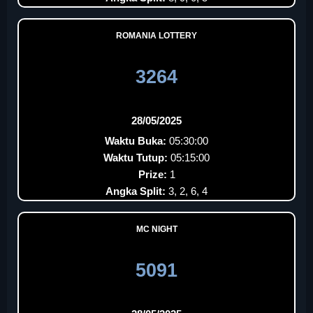
ROMANIA LOTTERY
3264
28/05/2025
Waktu Buka:
05:30:00
Waktu Tutup:
05:15:00
Prize:
1
Angka Split:
3, 2, 6, 4
MC NIGHT
5091