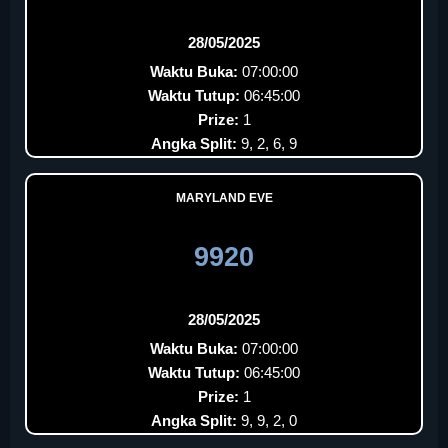
28/05/2025
Waktu Buka:
07:00:00
Waktu Tutup:
06:45:00
Prize:
1
Angka Split:
9, 2, 6, 9
MARYLAND EVE
9920
28/05/2025
Waktu Buka:
07:00:00
Waktu Tutup:
06:45:00
Prize:
1
Angka Split:
9, 9, 2, 0