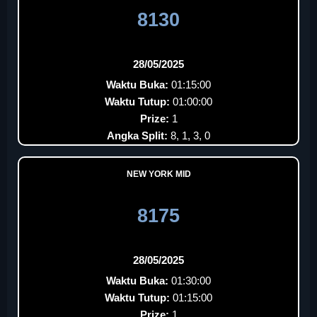
8130
28/05/2025
Waktu Buka:
01:15:00
Waktu Tutup:
01:00:00
Prize:
1
Angka Split:
8, 1, 3, 0
NEW YORK MID
8175
28/05/2025
Waktu Buka:
01:30:00
Waktu Tutup:
01:15:00
Prize:
1