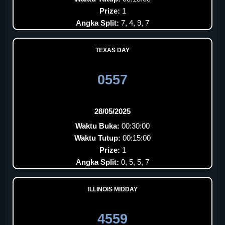
Prize:
1
Angka Split:
7, 4, 9, 7
TEXAS DAY
0557
28/05/2025
Waktu Buka:
00:30:00
Waktu Tutup:
00:15:00
Prize:
1
Angka Split:
0, 5, 5, 7
ILLINOIS MIDDAY
4559