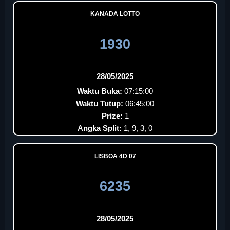
KANADA LOTTO
1930
28/05/2025
Waktu Buka:
07:15:00
Waktu Tutup:
06:45:00
Prize:
1
Angka Split:
1, 9, 3, 0
LISBOA 4D 07
6235
28/05/2025