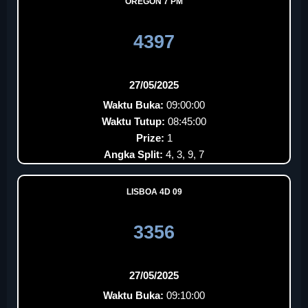
OREGON 7 PM
4397
27/05/2025
Waktu Buka:
09:00:00
Waktu Tutup:
08:45:00
Prize:
1
Angka Split:
4, 3, 9, 7
LISBOA 4D 09
3356
27/05/2025
Waktu Buka:
09:10:00