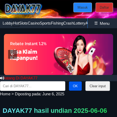
Masuk
Daftar
Lobby
Hot
Slots
Casino
Sports
Fishing
Crash
Lottery
Ayam
☰
Poker
Esport
Menu
ang Di DAYAK77
Search
Clear input
for:
Home
>
Diposting pada: June 6, 2025
DAYAK77 hasil undian 2025-06-06