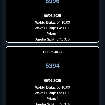
8996
06/06/2025
Waktu Buka:
04:10:00
Waktu Tutup:
04:00:00
Prize:
1
Angka Split:
8, 9, 9, 6
LISBOA 4D 05
5394
06/06/2025
Waktu Buka:
05:10:00
Waktu Tutup:
05:00:00
Prize:
1
Angka Split:
5, 3, 9, 4