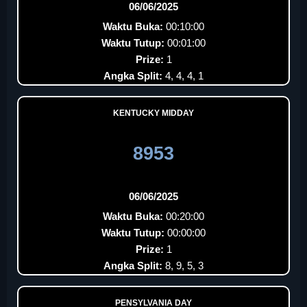
06/06/2025
Waktu Buka:
00:10:00
Waktu Tutup:
00:01:00
Prize:
1
Angka Split:
4, 4, 4, 1
KENTUCKY MIDDAY
8953
06/06/2025
Waktu Buka:
00:20:00
Waktu Tutup:
00:00:00
Prize:
1
Angka Split:
8, 9, 5, 3
PENSYLVANIA DAY