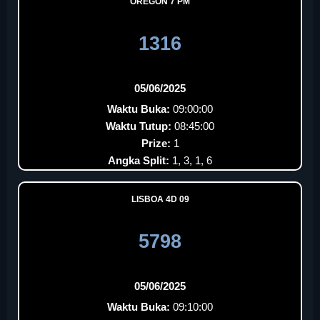
OREGON 7 PM
1316
05/06/2025
Waktu Buka:
09:00:00
Waktu Tutup:
08:45:00
Prize:
1
Angka Split:
1, 3, 1, 6
LISBOA 4D 09
5798
05/06/2025
Waktu Buka:
09:10:00