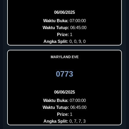
06/06/2025
Waktu Buka:
07:00:00
Waktu Tutup:
06:45:00
Prize:
1
Angka Split:
0, 0, 9, 0
MARYLAND EVE
0773
06/06/2025
Waktu Buka:
07:00:00
Waktu Tutup:
06:45:00
Prize:
1
Angka Split:
0, 7, 7, 3