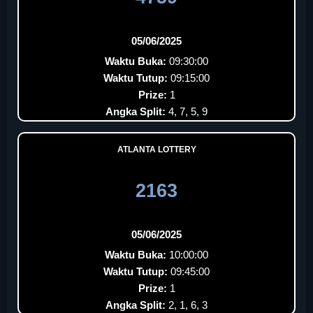
05/06/2025
Waktu Buka:
09:30:00
Waktu Tutup:
09:15:00
Prize:
1
Angka Split:
4, 7, 5, 9
ATLANTA LOTTERY
2163
05/06/2025
Waktu Buka:
10:00:00
Waktu Tutup:
09:45:00
Prize:
1
Angka Split:
2, 1, 6, 3