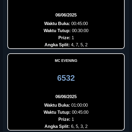
06/06/2025
Waktu Buka:
00:45:00
Waktu Tutup:
00:30:00
Prize:
1
Angka Split:
4, 7, 5, 2
MC EVENING
6532
06/06/2025
Waktu Buka:
01:00:00
Waktu Tutup:
00:45:00
Prize:
1
Angka Split:
6, 5, 3, 2