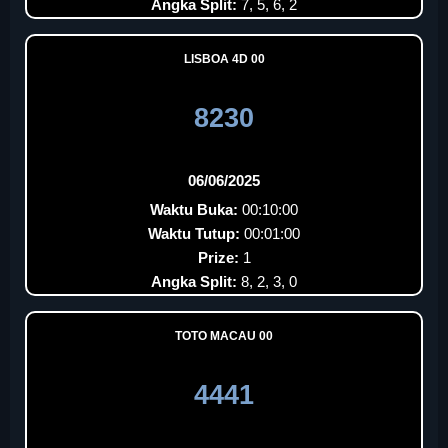
Angka Split:
7, 5, 6, 2
LISBOA 4D 00
8230
06/06/2025
Waktu Buka:
00:10:00
Waktu Tutup:
00:01:00
Prize:
1
Angka Split:
8, 2, 3, 0
TOTO MACAU 00
4441