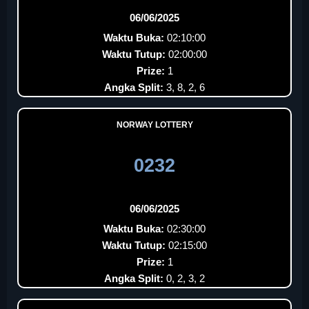
06/06/2025
Waktu Buka:
02:10:00
Waktu Tutup:
02:00:00
Prize:
1
Angka Split:
3, 8, 2, 6
NORWAY LOTTERY
0232
06/06/2025
Waktu Buka:
02:30:00
Waktu Tutup:
02:15:00
Prize:
1
Angka Split:
0, 2, 3, 2