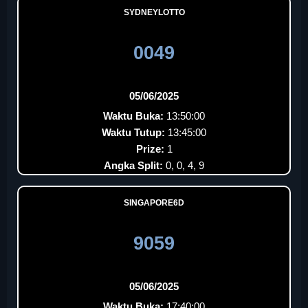
SYDNEYLOTTO
0049
05/06/2025
Waktu Buka:
13:50:00
Waktu Tutup:
13:45:00
Prize:
1
Angka Split:
0, 0, 4, 9
SINGAPORE6D
9059
05/06/2025
Waktu Buka:
17:40:00