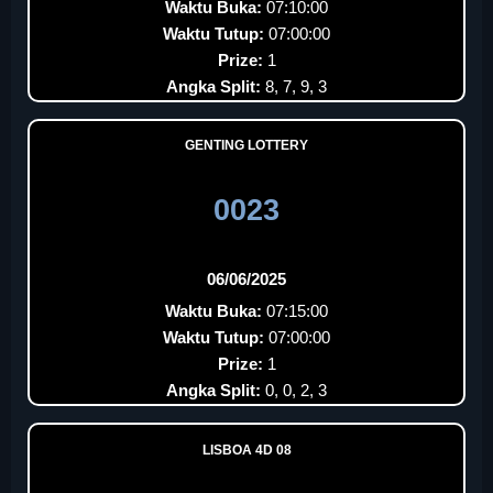
Waktu Buka:
07:10:00
Waktu Tutup:
07:00:00
Prize:
1
Angka Split:
8, 7, 9, 3
GENTING LOTTERY
0023
06/06/2025
Waktu Buka:
07:15:00
Waktu Tutup:
07:00:00
Prize:
1
Angka Split:
0, 0, 2, 3
LISBOA 4D 08