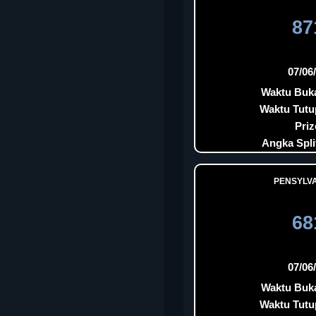
87
07/06
Waktu Buk
Waktu Tutu
Priz
Angka Spli
PENSYLVA
68
07/06
Waktu Buk
Waktu Tutu