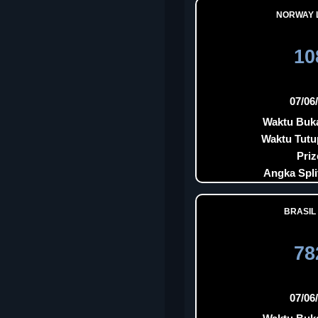
NORWAY 
10
07/06
Waktu Buk
Waktu Tutu
Priz
Angka Spli
BRASIL
78
07/06