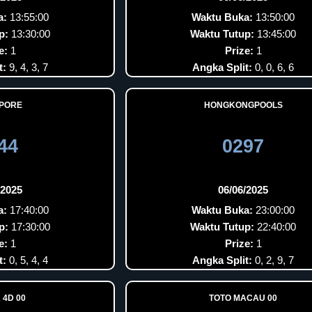
a:
13:55:00
Waktu Buka:
13:50:00
p:
13:30:00
Waktu Tutup:
13:45:00
e:
1
Prize:
1
t:
9, 4, 3, 7
Angka Split:
0, 0, 6, 6
PORE
HONGKONGPOOLS
44
0297
/2025
06/06/2025
a:
17:40:00
Waktu Buka:
23:00:00
p:
17:30:00
Waktu Tutup:
22:40:00
e:
1
Prize:
1
t:
0, 5, 4, 4
Angka Split:
0, 2, 9, 7
 4D 00
TOTO MACAU 00