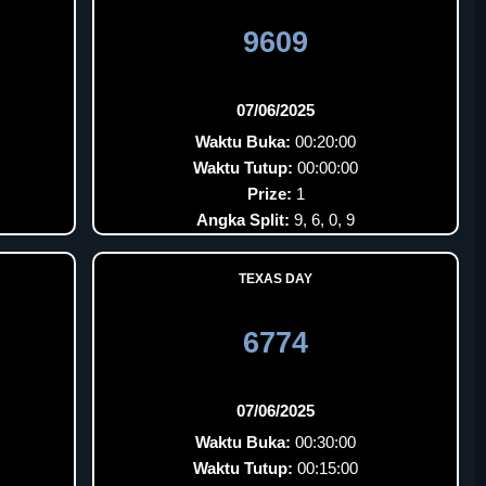
9609
07/06/2025
Waktu Buka:
00:20:00
Waktu Tutup:
00:00:00
Prize:
1
Angka Split:
9, 6, 0, 9
TEXAS DAY
6774
07/06/2025
Waktu Buka:
00:30:00
Waktu Tutup:
00:15:00