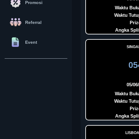
Promosi
Waktu Buk
Waktu Tutu
Referral
Priz
Angka Spli
Event
SINGA
05
05/06
Waktu Buk
Waktu Tutu
Priz
Angka Spli
LISBOA