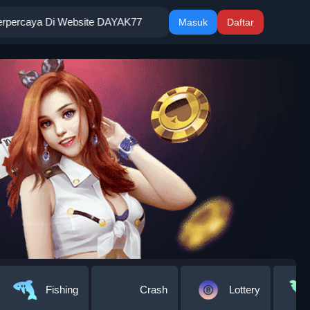
Website DAYAK77
Masuk
Daftar
Fishing
Crash
Lottery