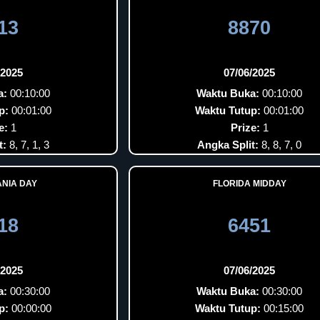
13
8870
/2025
07/06/2025
a:
00:10:00
Waktu Buka:
00:10:00
p:
00:01:00
Waktu Tutup:
00:01:00
e:
1
Prize:
1
t:
8, 7, 1, 3
Angka Split:
8, 8, 7, 0
NIA DAY
FLORIDA MIDDAY
18
6451
/2025
07/06/2025
a:
00:30:00
Waktu Buka:
00:30:00
p:
00:00:00
Waktu Tutup:
00:15:00