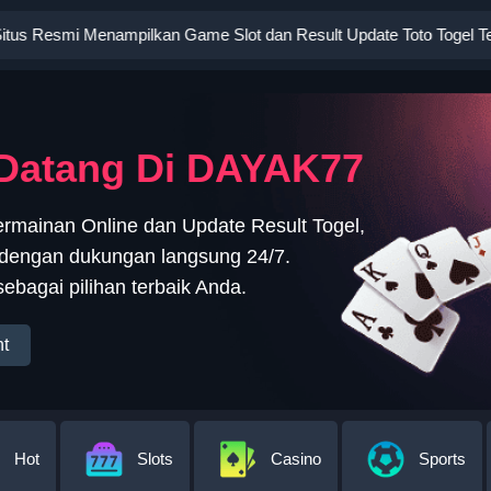
ampilkan Game Slot dan Result Update Toto Togel Terpercaya Di 
Datang Di
DAYAK77
ermainan Online dan Update Result Togel,
dengan dukungan langsung 24/7.
bagai pilihan terbaik Anda.
t
Hot
Slots
Casino
Sports