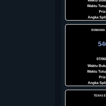
Waktu Buk
Waktu Tutu
Priz
Angka Spli
ROMANIA 
54
07/06
Waktu Buk
Waktu Tutu
Priz
Angka Spli
TEXAS E