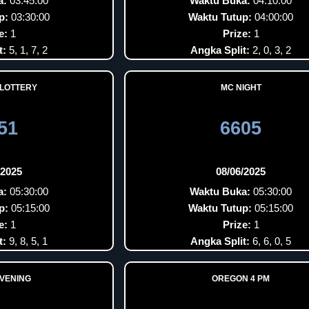
a:
03:45:00
Waktu Buka:
04:10:00
p:
03:30:00
Waktu Tutup:
04:00:00
e:
1
Prize:
1
t:
5, 1, 7, 2
Angka Split:
2, 0, 3, 2
LOTTERY
MC NIGHT
51
6605
/2025
08/06/2025
a:
05:30:00
Waktu Buka:
05:30:00
p:
05:15:00
Waktu Tutup:
05:15:00
e:
1
Prize:
1
t:
9, 8, 5, 1
Angka Split:
6, 6, 0, 5
VENING
OREGON 4 PM