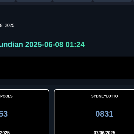
 8, 2025
undian 2025-06-08 01:24
YPOOLS
SYDNEYLOTTO
53
0831
/2025
07/06/2025