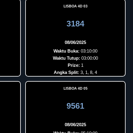
LISBOA 4D 03
3184
08/06/2025
Waktu Buka:
03:10:00
Waktu Tutup:
03:00:00
Prize:
1
Angka Split:
3, 1, 8, 4
LISBOA 4D 05
9561
08/06/2025