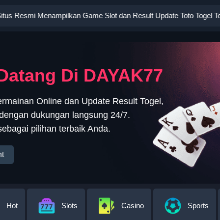
kan Game Slot dan Result Update Toto Togel Terpercaya Di Websi
Datang Di
DAYAK77
ermainan Online dan Update Result Togel,
dengan dukungan langsung 24/7.
bagai pilihan terbaik Anda.
t
Hot
Slots
Casino
Sports