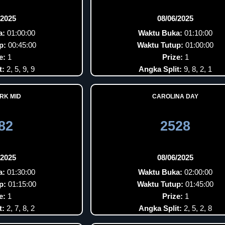
/2025
08/06/2025
a:
01:00:00
Waktu Buka:
01:10:00
p:
00:45:00
Waktu Tutup:
01:00:00
e:
1
Prize:
1
t:
2, 5, 9, 9
Angka Split:
9, 8, 2, 1
RK MID
CAROLINA DAY
82
2528
/2025
08/06/2025
a:
01:30:00
Waktu Buka:
02:00:00
p:
01:15:00
Waktu Tutup:
01:45:00
e:
1
Prize:
1
t:
2, 7, 8, 2
Angka Split:
2, 5, 2, 8