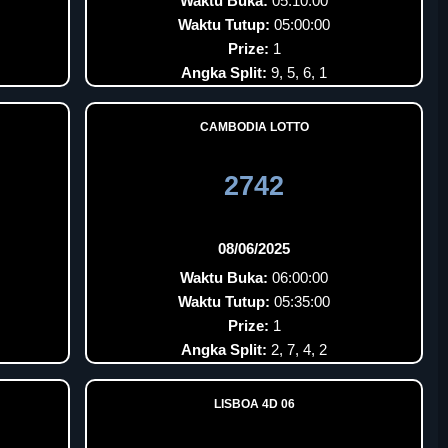
Waktu Buka:
05:10:00
Waktu Tutup:
05:00:00
Prize:
1
Angka Split:
9, 5, 6, 1
CAMBODIA LOTTO
2742
08/06/2025
Waktu Buka:
06:00:00
Waktu Tutup:
05:35:00
Prize:
1
Angka Split:
2, 7, 4, 2
LISBOA 4D 06