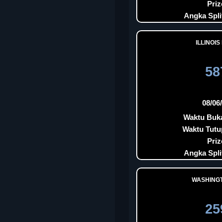
Priz
Angka Spli
ILLINOIS
58
08/06
Waktu Buk
Waktu Tutu
Priz
Angka Spli
WASHINGT
25