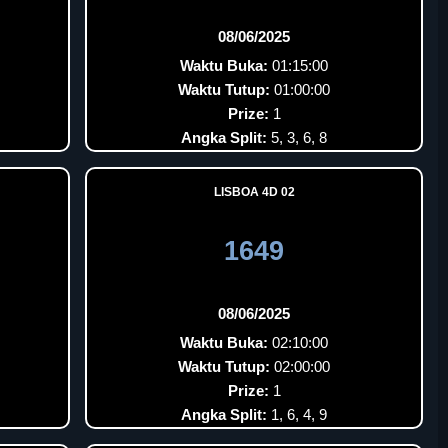
08/06/2025
Waktu Buka:
01:15:00
Waktu Tutup:
01:00:00
Prize:
1
Angka Split:
5, 3, 6, 8
LISBOA 4D 02
1649
08/06/2025
Waktu Buka:
02:10:00
Waktu Tutup:
02:00:00
Prize:
1
Angka Split:
1, 6, 4, 9