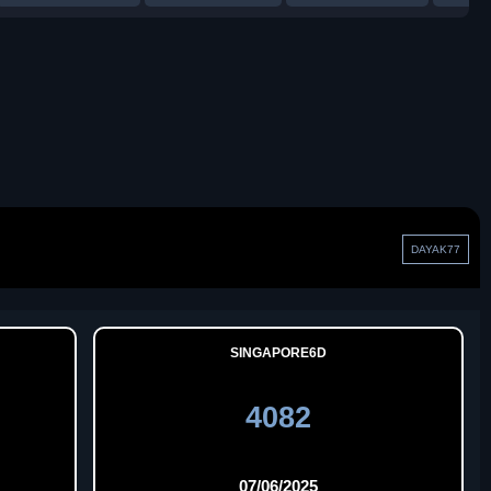
DAYAK77
SINGAPORE6D
4082
07/06/2025