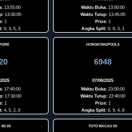
a:
13:55:00
Waktu Buka:
13:50:00
p:
13:30:00
Waktu Tutup:
13:45:00
e:
1
Prize:
1
t:
0, 3, 5, 3
Angka Split:
0, 8, 3, 1
PORE
HONGKONGPOOLS
20
6948
/2025
07/06/2025
a:
17:40:00
Waktu Buka:
23:00:00
p:
17:30:00
Waktu Tutup:
22:40:00
e:
1
Prize:
1
t:
4, 5, 2, 0
Angka Split:
6, 9, 4, 8
 4D 00
TOTO MACAU 00