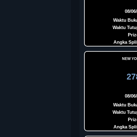
08/06
Waktu Buk
Waktu Tutu
Priz
Angka Spli
NEW YO
27
08/06
Waktu Buk
Waktu Tutu
Priz
Angka Spli