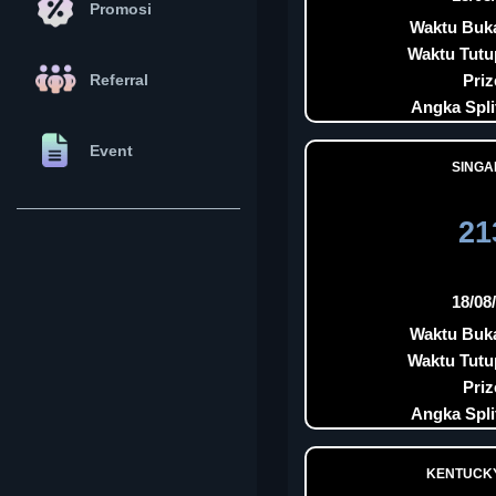
Promosi
Waktu Buk
Waktu Tutu
Referral
Priz
Angka Spli
Event
SINGA
21
18/08
Waktu Buk
Waktu Tutu
Priz
Angka Spli
KENTUCKY