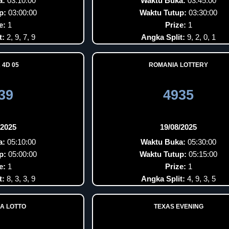
a:
03:10:00
Waktu Buka:
03:45:00
p:
03:00:00
Waktu Tutup:
03:30:00
e:
1
Prize:
1
t:
2, 9, 7, 9
Angka Split:
9, 2, 0, 1
 4D 05
ROMANIA LOTTERY
39
4935
/2025
19/08/2025
a:
05:10:00
Waktu Buka:
05:30:00
p:
05:00:00
Waktu Tutup:
05:15:00
e:
1
Prize:
1
t:
8, 3, 3, 9
Angka Split:
4, 9, 3, 5
A LOTTO
TEXAS EVENING