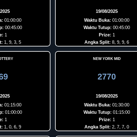
/2025
19/08/2025
a:
01:00:00
Waktu Buka:
01:00:00
p:
00:45:00
Waktu Tutup:
00:45:00
e:
1
Prize:
1
t:
1, 9, 3, 5
Angka Split:
8, 9, 9, 6
OTTERY
NEW YORK MID
69
2770
/2025
19/08/2025
a:
01:15:00
Waktu Buka:
01:30:00
p:
01:00:00
Waktu Tutup:
01:15:00
e:
1
Prize:
1
t:
1, 0, 6, 9
Angka Split:
2, 7, 7, 0