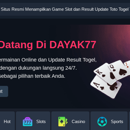
ilkan Game Slot dan Result Update Toto Togel Terpercaya Di Web
Datang Di
DAYAK77
ermainan Online dan Update Result Togel,
dengan dukungan langsung 24/7.
bagai pilihan terbaik Anda.
t
Hot
Slots
Casino
Sports