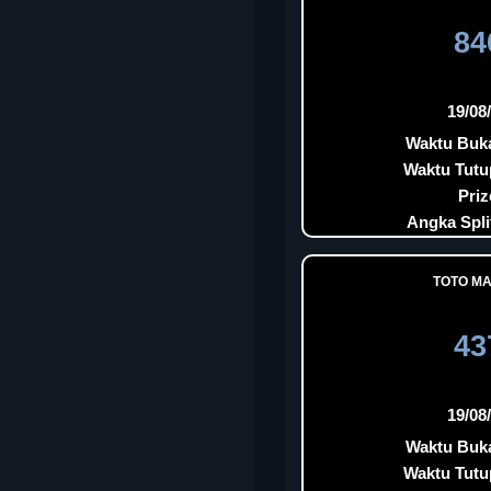
84
19/08
Waktu Buk
Waktu Tutu
Priz
Angka Spli
TOTO MA
43
19/08
Waktu Buk
Waktu Tutu