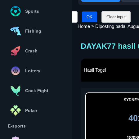
Sports
Search
Clear input
for:
Home
>
Diposting pada: Augu
Fishing
DAYAK77 hasil 
Crash
Hasil Togel
Lottery
Cock Fight
SYDNE
Poker
40
E-sports
18/08