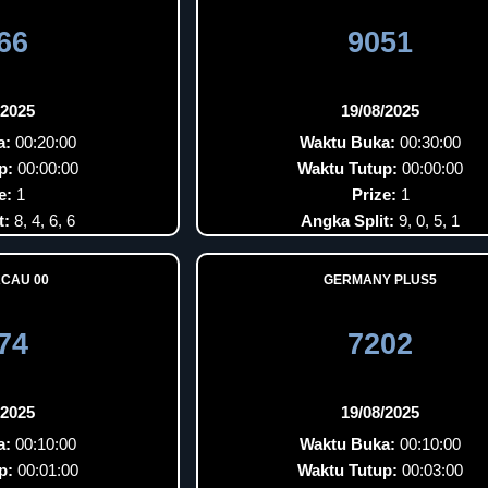
66
9051
/2025
19/08/2025
a:
00:20:00
Waktu Buka:
00:30:00
p:
00:00:00
Waktu Tutup:
00:00:00
e:
1
Prize:
1
t:
8, 4, 6, 6
Angka Split:
9, 0, 5, 1
CAU 00
GERMANY PLUS5
74
7202
/2025
19/08/2025
a:
00:10:00
Waktu Buka:
00:10:00
p:
00:01:00
Waktu Tutup:
00:03:00