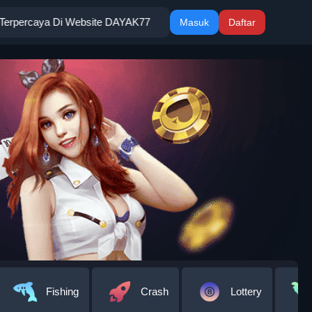
site DAYAK77
Masuk
Daftar
Fishing
Crash
Lottery