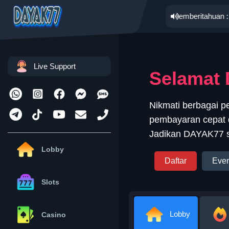
Pemberitahuan : Situs Resmi Menamp
Live Support
Selamat 
Nikmati berbagai p
pembayaran cepat 
Jadikan DAYAK77 se
Lobby
Daftar
Even
Slots
Lobby
Casino