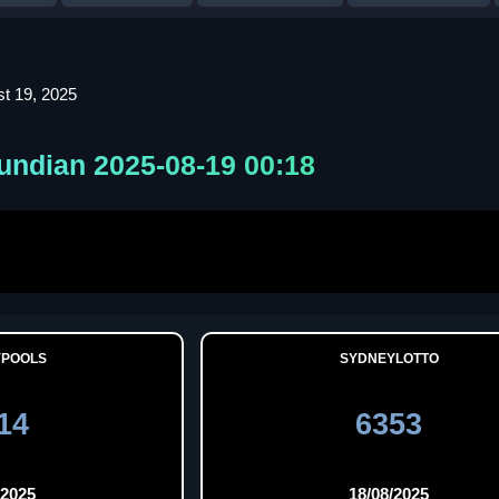
st 19, 2025
undian 2025-08-19 00:18
YPOOLS
SYDNEYLOTTO
14
6353
/2025
18/08/2025