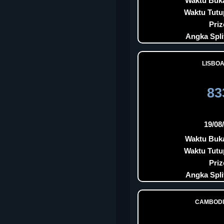
Waktu Buk
Waktu Tutu
Priz
Angka Spli
LISBOA
83
19/08
Waktu Buk
Waktu Tutu
Priz
Angka Spli
CAMBODI