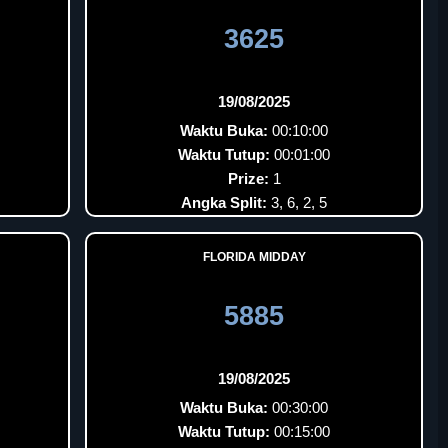
3625
19/08/2025
Waktu Buka:
00:10:00
Waktu Tutup:
00:01:00
Prize:
1
Angka Split:
3, 6, 2, 5
FLORIDA MIDDAY
5885
19/08/2025
Waktu Buka:
00:30:00
Waktu Tutup:
00:15:00