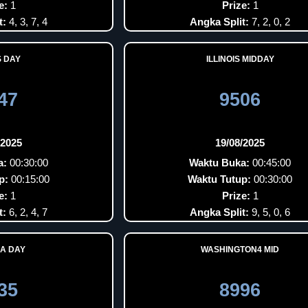
e:
1
Prize:
1
t:
4, 3, 7, 4
Angka Split:
7, 2, 0, 2
 DAY
ILLINOIS MIDDAY
47
9506
/2025
19/08/2025
a:
00:30:00
Waktu Buka:
00:45:00
p:
00:15:00
Waktu Tutup:
00:30:00
e:
1
Prize:
1
t:
6, 2, 4, 7
Angka Split:
9, 5, 0, 6
IA DAY
WASHINGTON4 MID
35
8996