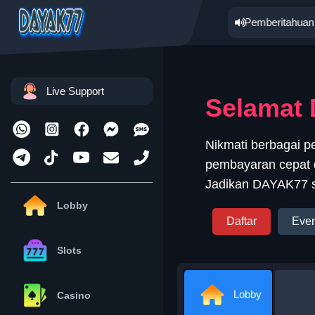
Pemberitahuan : Situs Resmi Me
Live Support
Selamat 
Nikmati berbagai p
pembayaran cepat 
Jadikan DAYAK77 se
Lobby
Daftar
Even
Slots
Lobby
Casino