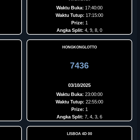
Waktu Buka:
17:40:00
Waktu Tutup:
17:15:00
Prize:
1
Angka Split:
4, 9, 8, 0
HONGKONGLOTTO
7436
03/10/2025
Waktu Buka:
23:00:00
Waktu Tutup:
22:55:00
Prize:
1
Angka Split:
7, 4, 3, 6
LISBOA 4D 00