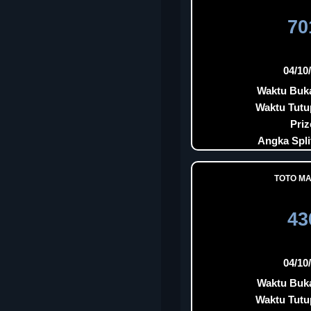
70
04/10
Waktu Buk
Waktu Tutu
Priz
Angka Spli
TOTO MA
43
04/10
Waktu Buk
Waktu Tutu