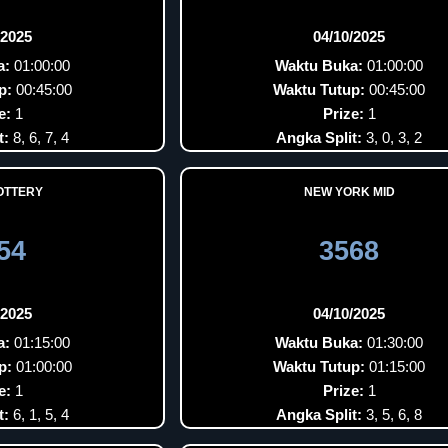
/2025
04/10/2025
a:
01:00:00
Waktu Buka:
01:00:00
p:
00:45:00
Waktu Tutup:
00:45:00
e:
1
Prize:
1
t:
8, 6, 7, 4
Angka Split:
3, 0, 3, 2
OTTERY
NEW YORK MID
54
3568
/2025
04/10/2025
a:
01:15:00
Waktu Buka:
01:30:00
p:
01:00:00
Waktu Tutup:
01:15:00
e:
1
Prize:
1
t:
6, 1, 5, 4
Angka Split:
3, 5, 6, 8