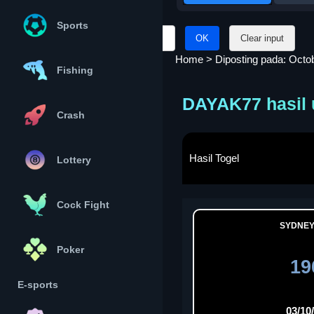
Sports
Search
Clear input
for:
Home
>
Diposting pada: Octo
Fishing
DAYAK77 hasil 
Crash
Hasil Togel
Lottery
Cock Fight
SYDNE
Poker
19
E-sports
03/10