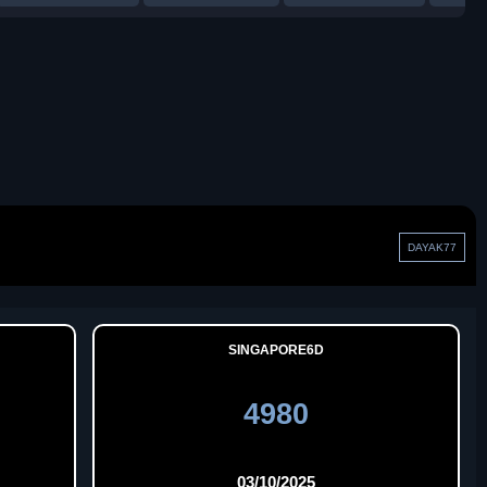
DAYAK77
SINGAPORE6D
4980
03/10/2025