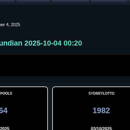
ber 4, 2025
undian 2025-10-04 00:20
YPOOLS
SYDNEYLOTTO
64
1982
/2025
03/10/2025