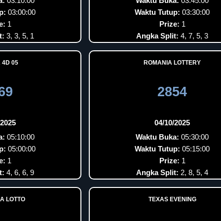
a:
03:10:00
Waktu Buka:
03:45:00
p:
03:00:00
Waktu Tutup:
03:30:00
e:
1
Prize:
1
t:
3, 3, 5, 1
Angka Split:
4, 7, 5, 3
 4D 05
ROMANIA LOTTERY
69
2854
/2025
04/10/2025
a:
05:10:00
Waktu Buka:
05:30:00
p:
05:00:00
Waktu Tutup:
05:15:00
e:
1
Prize:
1
t:
4, 6, 6, 9
Angka Split:
2, 8, 5, 4
A LOTTO
TEXAS EVENING